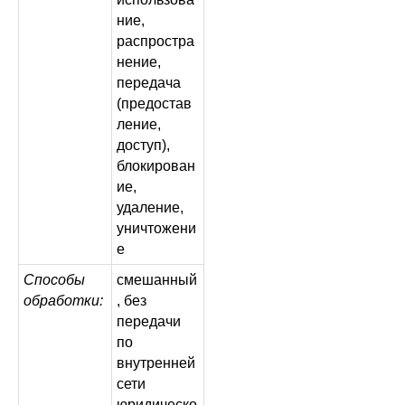
ние,
распростра
нение,
передача
(предостав
ление,
доступ),
блокирован
ие,
удаление,
уничтожени
е
Способы
смешанный
обработки:
, без
передачи
по
внутренней
сети
юридическо