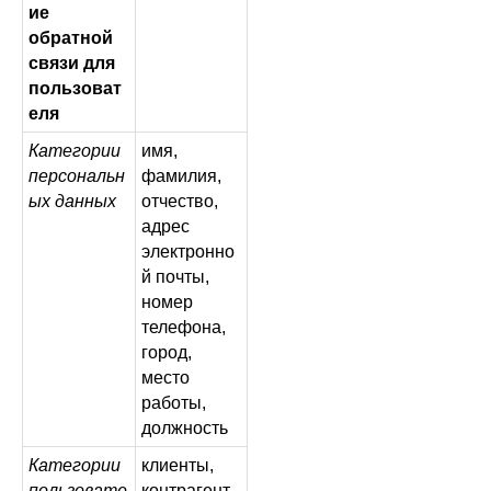
ие
обратной
связи для
пользоват
еля
Категории
имя,
персональн
фамилия,
ых данных
отчество,
адрес
электронно
й почты,
номер
телефона,
город,
место
работы,
должность
Категории
клиенты,
пользовате
контрагент